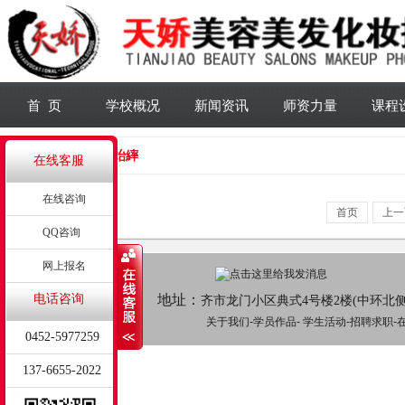
首 页
学校概况
新闻资讯
师资力量
课程
缁忓吀鍥炲繂
在线客服
在线咨询
首页
上一
QQ咨询
网上报名
电话咨询
地址：
齐市龙门小区典式4号楼2楼(中环北
关于我们
-
学员作品
-
学生活动
-
招聘求职-
0452-5977259
137-6655-2022