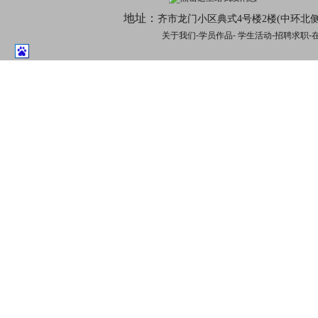
地址：
齐市龙门小区典式4号楼2楼(中环北
关于我们
-
学员作品
-
学生活动
-
招聘求职-